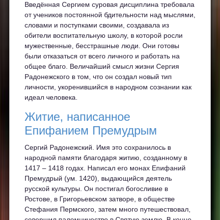
Введённая Сергием суровая дисциплина требовала
от учеников постоянной бдительности над мыслями,
словами и поступками своими, создавала из
обители воспитательную школу, в которой росли
мужественные, бесстрашные люди. Они готовы
были отказаться от всего личного и работать на
общее благо. Величайший смысл жизни Сергия
Радонежского в том, что он создал новый тип
личности, укоренившийся в народном сознании как
идеал человека.
Житие, написанное
Епифанием Премудрым
Сергий Радонежский. Имя это сохранилось в
народной памяти благодаря житию, созданному в
1417 – 1418 годах. Написал его монах Епифаний
Премудрый (ум. 1420), выдающийся деятель
русской культуры. Он постигал богосливие в
Ростове, в Григорьевском затворе, в обществе
Стефания Пермского, затем много путешествовал,
совершил паломничество в Святую землю. В конце