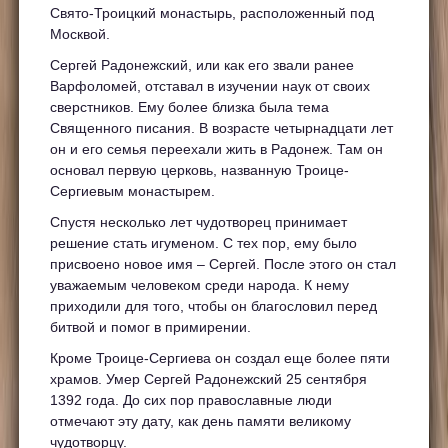
Свято-Троицкий монастырь, расположенный под
Москвой.
Сергей Радонежский, или как его звали ранее
Варфоломей, отставал в изучении наук от своих
сверстников. Ему более близка была тема
Священного писания. В возрасте четырнадцати лет
он и его семья переехали жить в Радонеж. Там он
основал первую церковь, названную Троице-
Сергиевым монастырем.
Спустя несколько лет чудотворец принимает
решение стать игуменом. С тех пор, ему было
присвоено новое имя – Сергей. После этого он стал
уважаемым человеком среди народа. К нему
приходили для того, чтобы он благословил перед
битвой и помог в примирении.
Кроме Троице-Сергиева он создал еще более пяти
храмов. Умер Сергей Радонежский 25 сентября
1392 года. До сих пор православные люди
отмечают эту дату, как день памяти великому
чудотворцу.