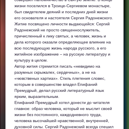
жизни поселился в Троице-Сергиевом монастыре,
был свидетелем деяний и последних дней жизни
его основателя и настоятеля Сергия Радонежского.
Житие посвящено личности выдающейся: Сергий
Радонежский не просто священнослужитель,
причисленный к лику святых, а человек, жизнь и
дела которого оказали определяющее влияние на
всю последующую жизнь народа русского, а его
житийное изображение – на русскую литературу и
культуру в целом.
Автор жития стремится писать «невидимо на
разумных скрыжалех, сердечных», а не на
«чювственых хартиах». Стиль плетения словес,
которым в совершенстве владел Епифаний
Премудрый, делал русский литературный язык
ярким, выразительным.
Епифаний Премудрый хотел донести до читателя
главное: образ человека, который не мыслит своей
жизни без постоянного, каждодневного труда,
человека высочайшей нравственной, внутренней,
духовной силы. Сергий Радонежский всегда спешил