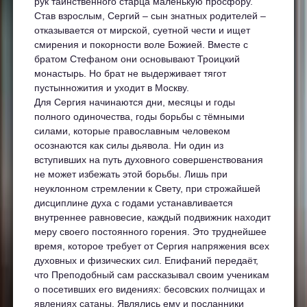
рук таинственного старца маленькую просфору.
Став взрослым, Сергий – сын знатных родителей –
отказывается от мирской, суетной чести и ищет
смирения и покорности воле Божией. Вместе с
братом Стефаном они основывают Троицкий
монастырь. Но брат не выдерживает тягот
пустынножития и уходит в Москву.
Для Сергия начинаются дни, месяцы и годы
полного одиночества, годы борьбы с тёмными
силами, которые православным человеком
осознаются как силы дьявола. Ни один из
вступивших на путь духовного совершенствования
не может избежать этой борьбы. Лишь при
неуклонном стремлении к Свету, при строжайшей
дисциплине духа с годами устанавливается
внутреннее равновесие, каждый подвижник находит
меру своего постоянного горения. Это труднейшее
время, которое требует от Сергия напряжения всех
духовных и физических сил. Епифаний передаёт,
что Преподобный сам рассказывал своим ученикам
о посетивших его видениях: бесовских полчищах и
явлениях сатаны. Являлись ему и посланники