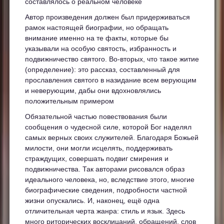
составлялось о реальном человеке
Автор произведения должен был придерживаться
рамок настоящей биографии, но обращать
внимание именно на те факты, которые бы
указывали на особую святость, избранность и
подвижничество святого. Во-вторых, что такое житие
(определение): это рассказ, составленный для
прославления святого в назидание всем верующим
и неверующим, дабы они вдохновлялись
положительным примером
Обязательной частью повествования были
сообщения о чудесной силе, которой Бог наделял
самых верных своих служителей. Благодаря Божьей
милости, они могли исцелять, поддерживать
страждущих, совершать подвиг смирения и
подвижничества. Так авторами рисовался образ
идеального человека, но, вследствие этого, многие
биографические сведения, подробности частной
жизни опускались. И, наконец, ещё одна
отличительная черта жанра: стиль и язык. Здесь
много риторических восклицаний, обращений, слов