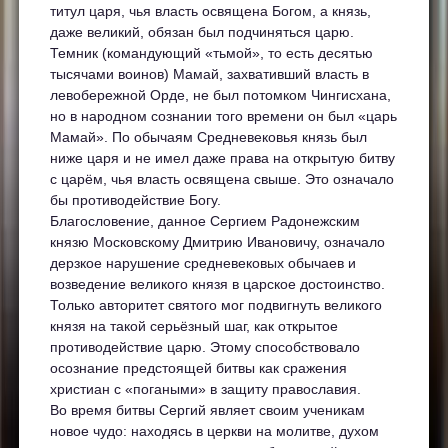
титул царя, чья власть освящена Богом, а князь,
даже великий, обязан был подчиняться царю.
Темник (командующий «тьмой», то есть десятью
тысячами воинов) Мамай, захвативший власть в
левобережной Орде, не был потомком Чингисхана,
но в народном сознании того времени он был «царь
Мамай». По обычаям Средневековья князь был
ниже царя и не имел даже права на открытую битву
с царём, чья власть освящена свыше. Это означало
бы противодействие Богу.
Благословение, данное Сергием Радонежским
князю Московскому Дмитрию Ивановичу, означало
дерзкое нарушение средневековых обычаев и
возведение великого князя в царское достоинство.
Только авторитет святого мог подвигнуть великого
князя на такой серьёзный шаг, как открытое
противодействие царю. Этому способствовало
осознание предстоящей битвы как сражения
христиан с «погаными» в защиту православия.
Во время битвы Сергий являет своим ученикам
новое чудо: находясь в церкви на молитве, духом