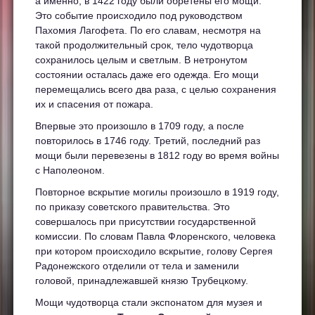
а именно, в 1422 году были обретены его мощи.
Это событие происходило под руководством
Пахомия Лагофета. По его славам, несмотря на
такой продолжительный срок, тело чудотворца
сохранилось целым и светлым. В нетронутом
состоянии осталась даже его одежда. Его мощи
перемещались всего два раза, с целью сохранения
их и спасения от пожара.
Впервые это произошло в 1709 году, а после
повторилось в 1746 году. Третий, последний раз
мощи были перевезены в 1812 году во время войны
с Наполеоном.
Повторное вскрытие могилы произошло в 1919 году,
по приказу советского правительства. Это
совершалось при присутствии государственной
комиссии. По словам Павла Флоренского, человека
при котором происходило вскрытие, голову Сергея
Радонежского отделили от тела и заменили
головой, принадлежавшей князю Трубецкому.
Мощи чудотворца стали экспонатом для музея и