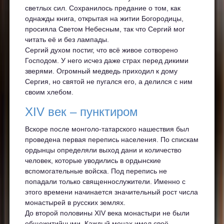
светлых сил. Сохранилось предание о том, как
однажды книга, открытая на житии Богородицы,
просияла Светом Небесным, так что Сергий мог
читать её и без лампады.
Сергий духом постиг, что всё живое сотворено
Господом. У него исчез даже страх перед дикими
зверями. Огромный медведь приходил к дому
Сергия, но святой не пугался его, а делился с ним
своим хлебом.
XIV век – пунктиром
Вскоре после монголо-татарского нашествия был
проведена первая перепись населения. По спискам
ордынцы определяли выход дани и количество
человек, которые уводились в ордынские
вспомогательные войска. Под перепись не
попадали только священнослужители. Именно с
этого времени начинается значительный рост числа
монастырей в русских землях.
До второй половины XIV века монастыри не были
общежитийными. Каждый монах имел своё