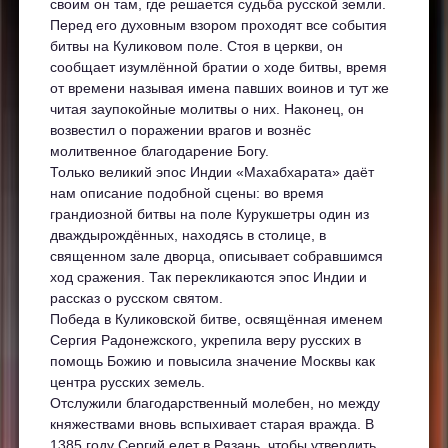
своим он там, где решается судьба русской земли.
Перед его духовным взором проходят все события
битвы на Куликовом поле. Стоя в церкви, он
сообщает изумлённой братии о ходе битвы, время
от времени называя имена павших воинов и тут же
читая заупокойные молитвы о них. Наконец, он
возвестил о поражении врагов и вознёс
молитвенное благодарение Богу.
Только великий эпос Индии «Махабхарата» даёт
нам описание подобной сцены: во время
грандиозной битвы на поле Курукшетры один из
дваждырождённых, находясь в столице, в
священном зале дворца, описывает собравшимся
ход сражения. Так перекликаются эпос Индии и
рассказ о русском святом.
Победа в Куликовской битве, освящённая именем
Сергия Радонежского, укрепила веру русских в
помощь Божию и повысила значение Москвы как
центра русских земель.
Отслужили благодарственный молебен, но между
княжествами вновь вспыхивает старая вражда. В
1385 году Сергий едет в Рязань, чтобы утвердить