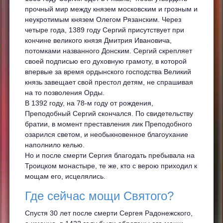
прочный мир между князем московским и грозным и
неукротимым князем Олегом Рязанским. Через
четыре года, 1389 году Сергий присутствует при
кончине великого князя Дмитрия Ивановича,
потомками названного Донским. Сергий скрепляет
своей подписью его духовную грамоту, в которой
впервые за время ордынского господства Великий
князь завещает свой престол детям, не спрашивая
на то позволения Орды.
В 1392 году, на 78-м году от рождения,
Преподобный Сергий скончался. По свидетельству
братии, в момент преставления лик Преподобного
озарился светом, и необыкновенное благоухание
наполнило келью.
Но и после смерти Сергия благодать пребывала на
Троицком монастыре, те же, кто с верою приходил к
мощам его, исцелялись.
Где сейчас мощи Святого?
Спустя 30 лет после смерти Сергея Радонежского,