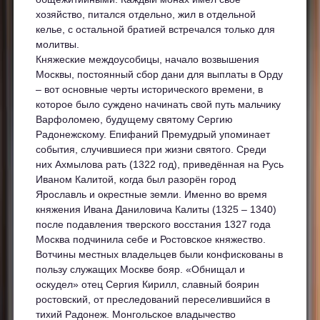
хозяйство, питался отдельно, жил в отдельной
келье, с остальной братией встречался только для
молитвы.
Княжеские междоусобицы, начало возвышения
Москвы, постоянный сбор дани для выплаты в Орду
– вот основные черты исторического времени, в
которое было суждено начинать свой путь мальчику
Варфоломею, будущему святому Сергию
Радонежскому. Епифаний Премудрый упоминает
события, случившиеся при жизни святого. Среди
них Ахмылова рать (1322 год), приведённая на Русь
Иваном Калитой, когда был разорён город
Ярославль и окрестные земли. Именно во время
княжения Ивана Даниловича Калиты (1325 – 1340)
после подавления тверского восстания 1327 года
Москва подчинила себе и Ростовское княжество.
Вотчины местных владельцев были конфискованы в
пользу служащих Москве бояр. «Обнищал и
оскудел» отец Сергия Кирилл, славный боярин
ростовский, от преследований переселившийся в
тихий Радонеж. Монгольское владычество