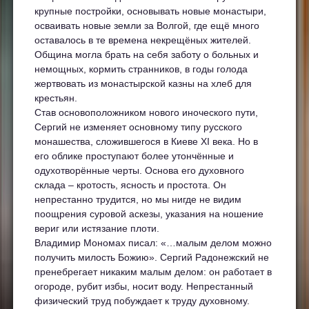
крупные постройки, основывать новые монастыри,
осваивать новые земли за Волгой, где ещё много
оставалось в те времена некрещёных жителей.
Община могла брать на себя заботу о больных и
немощных, кормить странников, в годы голода
жертвовать из монастырской казны на хлеб для
крестьян.
Став основоположником нового иноческого пути,
Сергий не изменяет основному типу русского
монашества, сложившегося в Киеве XI века. Но в
его облике проступают более утончённые и
одухотворённые черты. Основа его духовного
склада – кротость, ясность и простота. Он
непрестанно трудится, но мы нигде не видим
поощрения суровой аскезы, указания на ношение
вериг или истязание плоти.
Владимир Мономах писал: «…малым делом можно
получить милость Божию». Сергий Радонежский не
пренебрегает никаким малым делом: он работает в
огороде, рубит избы, носит воду. Непрестанный
физический труд побуждает к труду духовному.