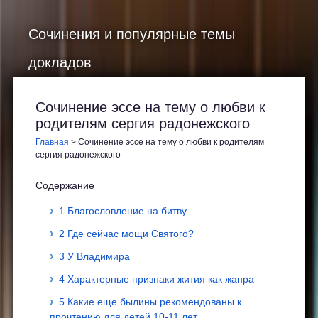
Сочинения и популярные темы
докладов
Сочинение эссе на тему о любви к
родителям сергия радонежского
Главная
>
Сочинение эссе на тему о любви к родителям
сергия радонежского
Содержание
1 Благословление на битву
2 Где сейчас мощи Святого?
3 У Владимира
4 Характерные признаки жития как жанра
5 Какие еще былины рекомендованы к
прочтению для детей 10-11 лет