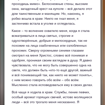
проходишь мимо». Белоснежные стены, высокие
окна, загадочный крест на куполе – всё делало этот
дом таинственным и манящим. Но, наконец, я
робко вошла в храм. Никто не гнал меня, я
застенчиво встала в уголке и огляделась.
Какое – то волнение охватило меня, когда я стала
всматриваться в лица святых, строгие и
одухотворённые, добрые и милосердные, так не
похожие на лица озабоченных или озлобленных
прохожих. Сверху огромными синими глазами
смотрел на меня Христос, словно всё понимая и
одобряя, проникая своим взглядом в душу. Я давно
чувствовала, что не могу быть совершенно одна на
свете, что должен быть «кто-то ещё другой, важный
и всё понимающий так, как никто не может понять»,
с ним можно говорить обо всём – обо всём.
Мысленно стала исповедоваться ему в своих делах.
Всё чаще я ходила в храм. Службы, пение певчих,
особый аромат горящих свечей, истово молящиеся
люди – всё это трогало меня несказанно. Я