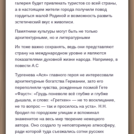
галерея будет привлекать туристов со всей страны,
а в настоящем жители города получили повод
гордиться малой Родиной и возможность развить
эстетический вкус к живописи.
Памятники культуры могут быть не только
архитектурными, но и литературными
Их тоже важно сохранять, ведь они представляют
страну на международном уровне и являются
показателями духовной жизни народа. Например, в
повести А.С
Тургенева «Ася» главного героя не интересовали
архитектурные богатства Германии, зато его
переполняли чувства, рожденные поэмой Гете
«Фауст»: «Грудь поневоле всё глубже и глубже
дышала, и слово: «Гретхен» — не то восклицание,
не то вопрос — так и просилось на уста». Н.Н.
бродил по городским улицам и вспоминал
знаменитое на весь мир творение немецкого
автора. Оно создало ту неповторимую атмосферу,
ради которой туда съезжались сотни русских