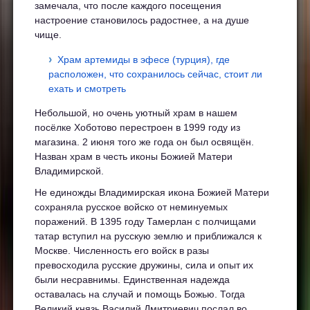
замечала, что после каждого посещения
настроение становилось радостнее, а на душе
чище.
Храм артемиды в эфесе (турция), где
расположен, что сохранилось сейчас, стоит ли
ехать и смотреть
Небольшой, но очень уютный храм в нашем
посёлке Хоботово перестроен в 1999 году из
магазина. 2 июня того же года он был освящён.
Назван храм в честь иконы Божией Матери
Владимирской.
Не единожды Владимирская икона Божией Матери
сохраняла русское войско от неминуемых
поражений. В 1395 году Тамерлан с полчищами
татар вступил на русскую землю и приближался к
Москве. Численность его войск в разы
превосходила русские дружины, сила и опыт их
были несравнимы. Единственная надежда
оставалась на случай и помощь Божью. Тогда
Великий князь Василий Дмитриевич послал во