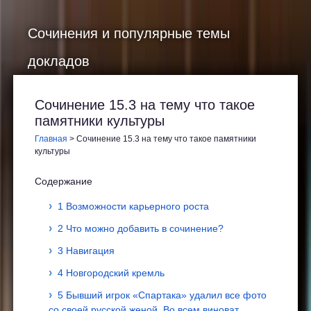
Сочинения и популярные темы
докладов
Сочинение 15.3 на тему что такое
памятники культуры
Главная
>
Сочинение 15.3 на тему что такое памятники
культуры
Содержание
1 Возможности карьерного роста
2 Что можно добавить в сочинение?
3 Навигация
4 Новгородский кремль
5 Бывший игрок «Спартака» удалил все фото
со своей русской женой. Во всем виноват