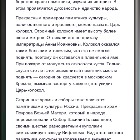
бережно храня памятники, изучая их историю. В
этом проявляется духовность и единство народа.
Прекрасным примером памятника культуры,
величественного и красивого, можно назвать Царь-
колокол. Огромный колокол имеет высоту более
шести метров. Отливали его по приказу
императрицы Анны Иоанновны. Колокол оказался
таким большим и тяжелым, что его не смогли
поднять, поэтому он оставался в плавильной яме.
При пожаре от монумента откололся кусок. Только
спустя сто лет этот знаменитый памятник смогли
поднять — сегодня он красуется в московском
Кремле, вызывая восторг у каждого, кто увидит
Царь-колокол.
Старинные храмы и соборы тоже являются
памятниками культуры России. Прекрасный храм
Покрова Божьей Матери, который в народе
переименовали в Собор Василия Блаженного,
своими шестью разноцветными куполами
символизирует звезду Вифлеема. Вид этого святого
памятника культуры завораживает и вызывает