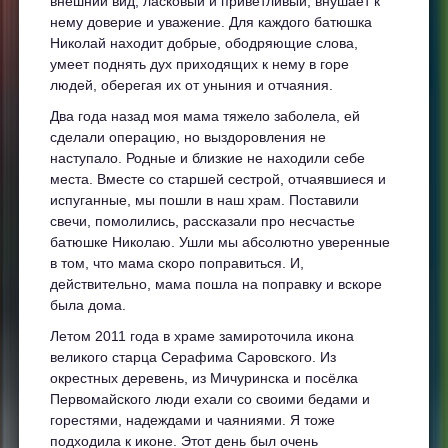
внешний вид, ласковый и приветливый, внушает к
нему доверие и уважение. Для каждого батюшка
Николай находит добрые, ободряющие слова,
умеет поднять дух приходящих к нему в горе
людей, оберегая их от уныния и отчаяния.
Два года назад моя мама тяжело заболела, ей
сделали операцию, но выздоровления не
наступало. Родные и близкие не находили себе
места. Вместе со старшей сестрой, отчаявшиеся и
испуганные, мы пошли в наш храм. Поставили
свечи, помолились, рассказали про несчастье
батюшке Николаю. Ушли мы абсолютно уверенные
в том, что мама скоро поправиться. И,
действительно, мама пошла на поправку и вскоре
была дома.
Летом 2011 года в храме замироточила икона
великого старца Серафима Саровского. Из
окрестных деревень, из Мичуринска и посёлка
Первомайского люди ехали со своими бедами и
горестями, надеждами и чаяниями. Я тоже
подходила к иконе. Этот день был очень