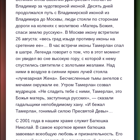
Владимир за чудотворной иконой. Десять дней
продолжался путь с Владимирской иконой из
Владимира до Москвы, люди стояли по сторонам
дороги на коленях с молитвою «Матерь Божия,
спаси землю русскую». В Москве икону встретили
26 августа: «весь град изыде противну иконы на
сретение ее»… В час встречи иконы Тамерлан спал
в шатре. Легенда говорит о том, что в этот момент
он увидел во сне высокую гору, с которой к нему
спустились святители с золотыми жезлами. Над
ними в воздухе в сиянии ярких лучей стояла
«лучезарная Жена». Бесчисленные тьмы ангелов с
мечами окружали ее. Утром Тамерлан созвал
мудрецов. «Не сладить тебе с ними, Тамерлан, это
Божья матерь, заступница русских», — сказали
гадальщики непобедимому хану. «И бежал
Тамерлан, гонимый силою Пресвятой Девы»…
С 2001 года в нашем храме служит Батюшка
Николай. В самое короткое время батюшка
завоевал всеобщую любовь и признательность. Его