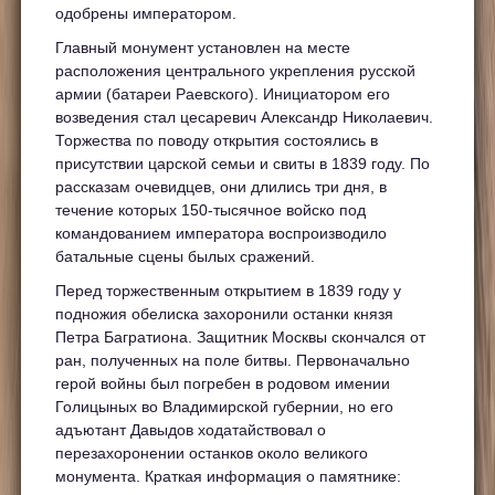
одобрены императором.
Главный монумент установлен на месте
расположения центрального укрепления русской
армии (батареи Раевского). Инициатором его
возведения стал цесаревич Александр Николаевич.
Торжества по поводу открытия состоялись в
присутствии царской семьи и свиты в 1839 году. По
рассказам очевидцев, они длились три дня, в
течение которых 150-тысячное войско под
командованием императора воспроизводило
батальные сцены былых сражений.
Перед торжественным открытием в 1839 году у
подножия обелиска захоронили останки князя
Петра Багратиона. Защитник Москвы скончался от
ран, полученных на поле битвы. Первоначально
герой войны был погребен в родовом имении
Голицыных во Владимирской губернии, но его
адъютант Давыдов ходатайствовал о
перезахоронении останков около великого
монумента. Краткая информация о памятнике: