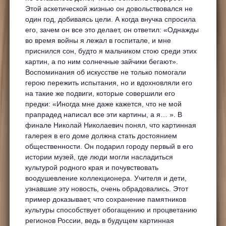
Этой аскетической жизнью он довольствовался не
один год, добиваясь цели. А когда внучка спросила
его, зачем он все это делает, он ответил: «Однажды
во время войны я лежал в госпитале, и мне
приснился сон, будто я мальчиком стою среди этих
картин, а по ним солнечные зайчики бегают».
Воспоминания об искусстве не только помогали
герою пережить испытания, но и вдохновляли его
на такие же подвиги, которые совершили его
предки: «Иногда мне даже кажется, что не мой
прапрадед написал все эти картины, а я… ». В
финале Николай Николаевич понял, что картинная
галерея в его доме должна стать достоянием
общественности. Он подарил городу первый в его
истории музей, где люди могли насладиться
культурой родного края и почувствовать
воодушевление коллекционера. Учителя и дети,
узнавшие эту новость, очень обрадовались. Этот
пример доказывает, что сохранение памятников
культуры способствует обогащению и процветанию
регионов России, ведь в будущем картинная