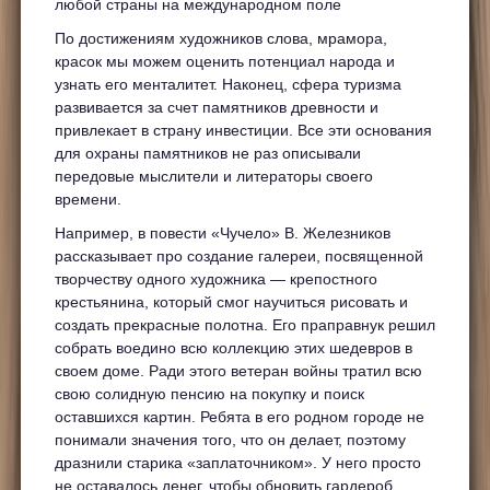
любой страны на международном поле
По достижениям художников слова, мрамора,
красок мы можем оценить потенциал народа и
узнать его менталитет. Наконец, сфера туризма
развивается за счет памятников древности и
привлекает в страну инвестиции. Все эти основания
для охраны памятников не раз описывали
передовые мыслители и литераторы своего
времени.
Например, в повести «Чучело» В. Железников
рассказывает про создание галереи, посвященной
творчеству одного художника — крепостного
крестьянина, который смог научиться рисовать и
создать прекрасные полотна. Его праправнук решил
собрать воедино всю коллекцию этих шедевров в
своем доме. Ради этого ветеран войны тратил всю
свою солидную пенсию на покупку и поиск
оставшихся картин. Ребята в его родном городе не
понимали значения того, что он делает, поэтому
дразнили старика «заплаточником». У него просто
не оставалось денег, чтобы обновить гардероб.